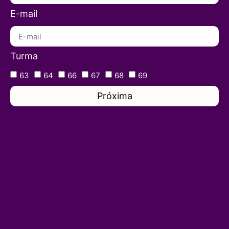
E-mail
Turma
63
64
66
67
68
69
Próxima