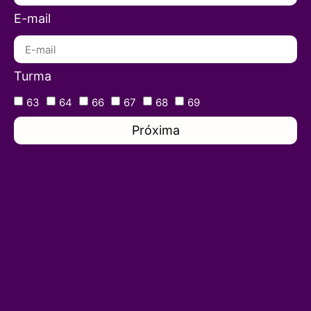
E-mail
Turma
63
64
66
67
68
69
Próxima